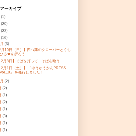
 アーカイブ
1
(1)
0
(20)
9
(22)
8
(16)
2月
(3)
2月10日（日）】四つ葉のクローバーとくち
びる💋を折ろう！
12月8日】そばを打って そばを喰う
12月1日（土）】 「ゆうゆうかんPRESS
Vol.10」 を発行しました！
0月
(2)
月
(2)
月
(1)
月
(2)
月
(1)
月
(3)
月
(1)
月
(1)