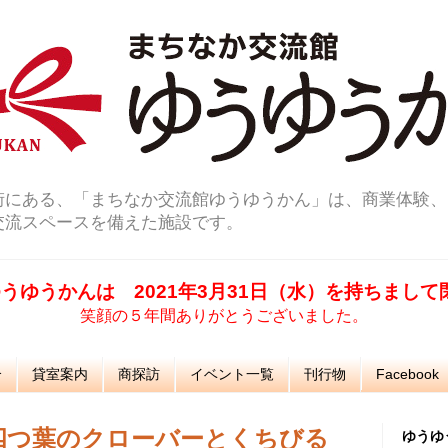
街にある、「まちなか交流館ゆうゆうかん」は、商業体験、
交流スペースを備えた施設です。
うゆうかんは 2021年3月31日（水）を持ちまし
笑顔の５年間ありがとうございました。
介
貸室案内
商探訪
イベント一覧
刊行物
Facebook
】四つ葉のクローバーとくちびる
ゆうゆ