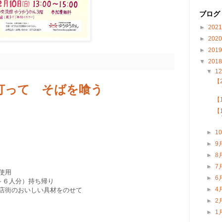
ブログ
►
202
►
202
►
201
▼
201
▼
1
【
を打って そばを喰う
【
【
►
1
►
9
►
8
►
7
使用
►
6
～６人分）持ち帰り
►
4
店街のおいしい具材をのせて
►
2
►
1