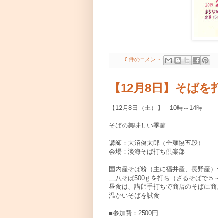
0 件のコメント:
【12月8日】そば
【12月8日（土）】 10時～14時
そばの美味しい季節
講師：大沼健太郎（全麺協五段）
会場：淡海そば打ち倶楽部
国内産そば粉（主に福井産、長野産）
二八そば500ｇを打ち（ざるそばで５
昼食は、講師手打ちで商店のそばに商
温かいそばを試食
■参加費：2500円