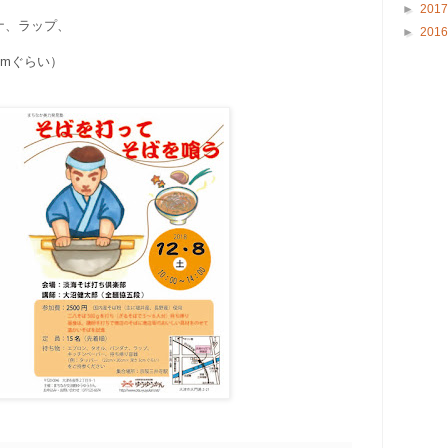
►
201
ナ、ラップ、
►
201
cmぐらい）