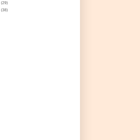
7
(29)
6
(38)