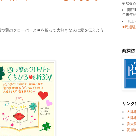
〒520
開館
年末年始
TEL
◆周辺
四つ葉のクローバーと💋を折って大好きな人に愛を伝えよう
商探訪
リンク
大津
大津
浜大
菱屋