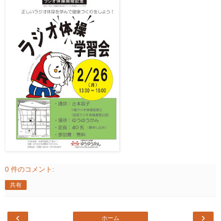
0 件のコメント:
共有
‹
›
ホーム