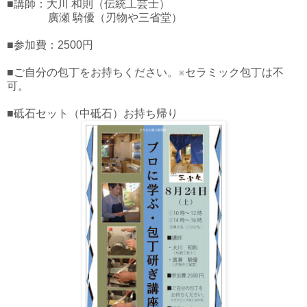
■講師：大川 和則（伝統工芸士）
廣瀬 騎優（刃物や三省堂）
■参加費：2500円
■ご自分の包丁をお持ちください。※セラミック包丁は不
可。
■砥石セット（中砥石）お持ち帰り