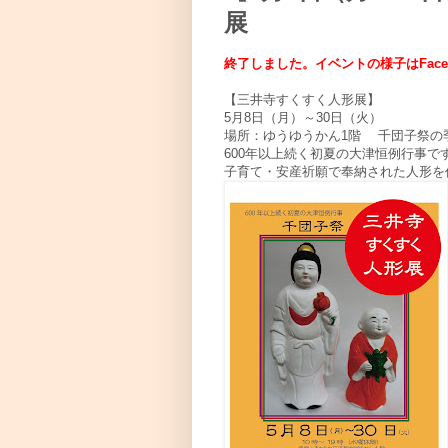
展
終了しました。イベントの様子はFace
【三井寺すくすく人形展】
5月8日（月）～30日（火）
場所：ゆうゆうかん1階 千団子祭
600年以上続く初夏の大津恒例行事
子育て・安産祈願で奉納された人形