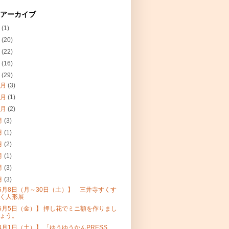
 アーカイブ
1
(1)
0
(20)
9
(22)
8
(16)
7
(29)
2月
(3)
1月
(1)
0月
(2)
月
(3)
月
(1)
月
(2)
月
(1)
月
(3)
月
(3)
5月8日（月～30日（土）】 三井寺すくす
く人形展
5月5日（金）】 押し花でミニ額を作りまし
ょう。
4月1日（土）】 「ゆうゆうかんPRESS