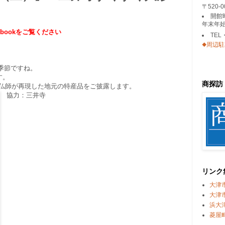
〒520
開館
年末年始
bookをご覧ください
TEL
◆周辺
の季節ですね。
です。
商探訪
を仏師が再現した地元の特産品をご披露します。
協力：三井寺
リンク
大津
大津
浜大
菱屋