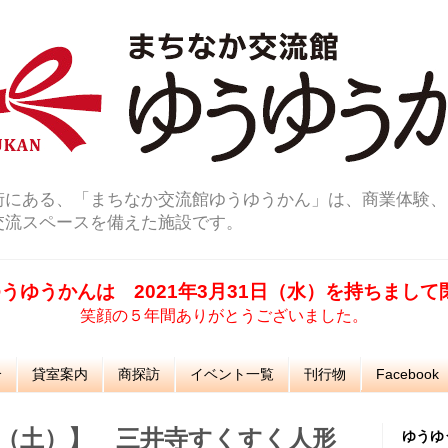
街にある、「まちなか交流館ゆうゆうかん」は、商業体験、
交流スペースを備えた施設です。
うゆうかんは 2021年3月31日（水）を持ちまし
笑顔の５年間ありがとうございました。
介
貸室案内
商探訪
イベント一覧
刊行物
Facebook
日（土）】 三井寺すくすく人形
ゆうゆ