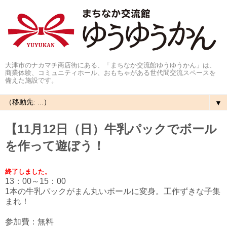
大津市のナカマチ商店街にある、「まちなか交流館ゆうゆうかん」は、
商業体験、コミュニティホール、おもちゃがある世代間交流スペースを
備えた施設です。
▼
【11月12日（日）牛乳パックでボール
を作って遊ぼう！
終了しました。
13：00～15：00
1本の牛乳パックがまん丸いボールに変身。工作ずきな子集
まれ！
参加費：無料